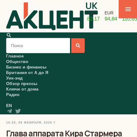
USD
EUR
GBP
82,17
94,84
110,65
Главное
Общество
Бизнес и финансы
Британия от А до Я
Уик-энд
Обзор прессы
Ключи от дома
Радио
EN
16:35, 08 ФЕВРАЛЯ, 2026 Г.
Глава аппарата Кира Стармера