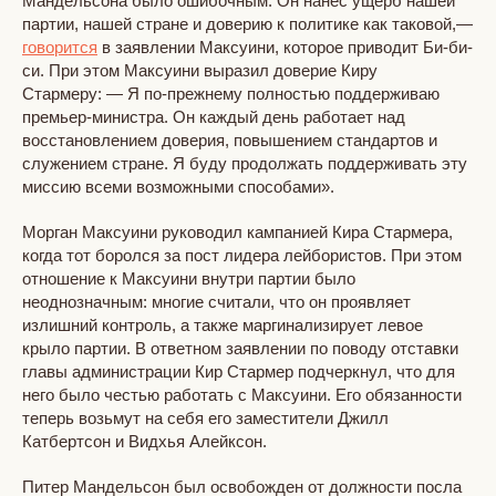
Мандельсона было ошибочным. Он нанес ущерб нашей
партии, нашей стране и доверию к политике как таковой,—
говорится
в заявлении Максуини, которое приводит Би-би-
си. При этом Максуини выразил доверие Киру
Стармеру: — Я по-прежнему полностью поддерживаю
премьер-министра. Он каждый день работает над
восстановлением доверия, повышением стандартов и
служением стране. Я буду продолжать поддерживать эту
миссию всеми возможными способами».
Морган Максуини руководил кампанией Кира Стармера,
когда тот боролся за пост лидера лейбористов. При этом
отношение к Максуини внутри партии было
неоднозначным: многие считали, что он проявляет
излишний контроль, а также маргинализирует левое
крыло партии. В ответном заявлении по поводу отставки
главы администрации Кир Стармер подчеркнул, что для
него было честью работать с Максуини. Его обязанности
теперь возьмут на себя его заместители Джилл
Катбертсон и Видхья Алейксон.
Питер Мандельсон был освобожден от должности посла