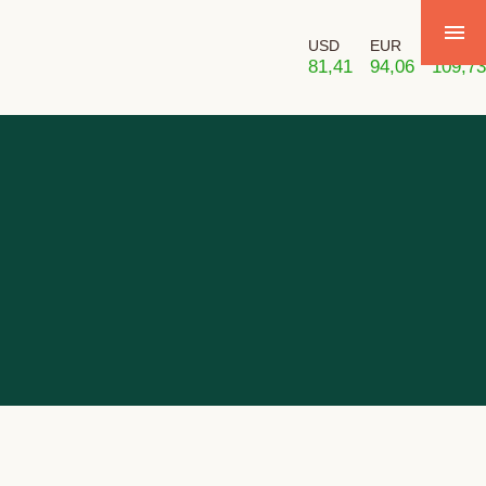
USD
EUR
GBP
81,41
94,06
109,73