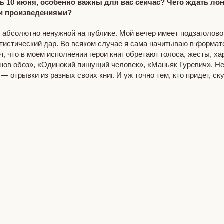
ть 10 июня, особенно важны для вас сейчас? Чего ждать ло
ми произведениями?
, абсолютно ненужной на публике. Мой вечер имеет подзаголово
тистический дар. Во всяком случае я сама начитываю в формате
т, что в моем исполнении герои книг обретают голоса, жесты, ха
еонов обоз», «Одинокий пишущий человек», «Маньяк Гуревич». 
отрывки из разных своих книг. И уж точно тем, кто придет, ску