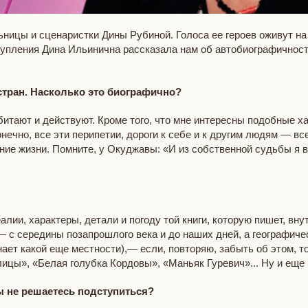
ницы и сценаристки Дины Рубиной. Голоса ее героев оживут на
тупления Дина Ильинична рассказала нам об автобиографичност
стран. Насколько это биографично?
обитают и действуют. Кроме того, что мне интересны подобные 
онечно, все эти перипетии, дороги к себе и к другим людям — в
ение жизни. Помните, у Окуджавы: «И из собственной судьбы я 
еалии, характеры, детали и погоду той книги, которую пишет, вн
 с середины позапрошлого века и до наших дней, а географиче
ает какой еще местности),— если, повторяю, забыть об этом, то
ицы», «Белая голубка Кордовы», «Маньяк Гуревич»... Ну и еще 
вы не решаетесь подступиться?