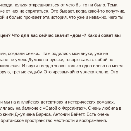
икогда нельзя открещиваться от чего бы то ни было. Тема
е от них не спрятаться. Это бывает, когда какой-то попутчик,
й и болью пронзает эта история, что уже и неважно, чего ты
цей? Что для вас сейчас значит «дом»? Какой совет вы
и, создали семьи... Там родились мои внуки, уже не
наче не умею. Думаю по-русски, говорю сама с собой по-
зраильская. И внуки твердо знают только одно слово на моем
орую, третью судьбу. Это чрезвычайно увлекательно. Это
и мы на английских детективах и исторических романах.
алялась на балконе с «Сагой о Форсайтах». Очень любила в
 книги Джулиана Барнса, Антонии Байетт. Есть очень
 британское пространство местности и воображения.