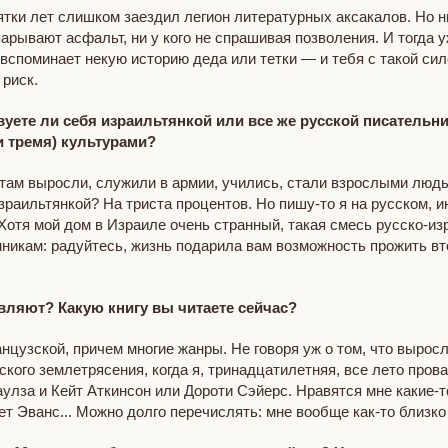
сятки лет слишком заездил легион литературных аксакалов. Но н
парывают асфальт, ни у кого не спрашивая позволения. И тогда уж
вспоминает некую историю деда или тетки — и тебя с такой сило
 риск.
вуете ли себя израильтянкой или все же русской писательни
и тремя) культурами?
 там выросли, служили в армии, учились, стали взрослыми людьм
израильтянкой? На триста процентов. Но пишу-то я на русском, и
. Хотя мой дом в Израиле очень странный, такая смесь русско-и
нникам: радуйтесь, жизнь подарила вам возможность прожить вт
овляют? Какую книгу вы читаете сейчас?
нцузской, причем многие жанры. Не говоря уж о том, что выросл
кого землетрясения, когда я, тринадцатилетняя, все лето пров
лза и Кейт Аткинсон или Дороти Сэйерс. Нравятся мне какие-то
Эванс... Можно долго перечислять: мне вообще как-то близко