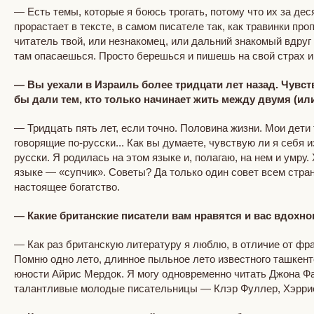
— Есть темы, которые я боюсь трогать, потому что их за де
прорастает в тексте, в самом писателе так, как травинки про
читатель твой, или незнакомец, или дальний знакомый вдруг 
там опасаешься. Просто берешься и пишешь на свой страх и
— Вы уехали в Израиль более тридцати лет назад. Чувст
бы дали тем, кто только начинает жить между двумя (ил
— Тридцать пять лет, если точно. Половина жизни. Мои дети
говорящие по-русски... Как вы думаете, чувствую ли я себя 
русски. Я родилась на этом языке и, полагаю, на нем и умру
языке — «супчик». Советы? Да только один совет всем стра
настоящее богатство.
— Какие британские писатели вам нравятся и вас вдохн
— Как раз британскую литературу я люблю, в отличие от фра
Помню одно лето, длинное пыльное лето известного ташкентс
юности Айрис Мердок. Я могу одновременно читать Джона Фау
талантливые молодые писательницы — Клэр Фуллер, Хэрриет 