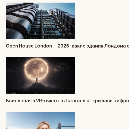
Open House London — 2026: какие здания Лондона 
Вселенная в VR-очках: в Лондоне открылась цифр