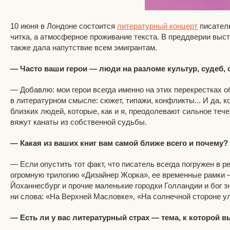
10 июня в Лондоне состоится
литературный концерт
писатель
читка, а атмосферное проживание текста. В преддверии выс
также дала напутствие всем эмигрантам.
— Часто ваши герои — люди на разломе культур, судеб, 
— Добавлю: мои герои всегда именно на этих перекрестках 
в литературном смысле: сюжет, типажи, конфликты... И да, к
близких людей, которые, как и я, преодолевают сильное теч
вяжут канаты из собственной судьбы.
— Какая из ваших книг вам самой ближе всего и почему?
— Если опустить тот факт, что писатель всегда погружен в р
огромную трилогию «Дизайнер Жорка», ее временные рамки —
Йоханнесбург и прочие маленькие городки Голландии и бог зн
ни слова: «На Верхней Масловке», «На солнечной стороне ул
— Есть ли у вас литературный страх — тема, к которой 