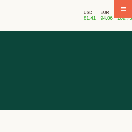
USD
EUR
GBP
81,41
94,06
109,73