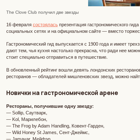
The Clove Club получил две звезды
16 февраля
состоялась
презентация гастрономического гида
социальных сетях и на официальном сайте — вместо торжес
Гастрономический гид выпускается с 1900 года и имеет трех
дают тем, чья кухня настолько прекрасна, что ради нее м
стоит специально отправиться в путешествие.
В обновленный рейтинг вошли девять лондонских ресторанов
ресторанов — обладателей мишленовских звезд, можно най
Новички на гастрономической арене
Рестораны, получившие одну звезду:
— Sollip, Саутварк,
— Kol, Марилебон,
— The Frog by Adam Handling, Ковент-Гарден,
— Wild Honey St James, Сент-Джеймс,
— Jamavar, Мейфэр,