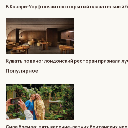
В Канэри-Уорф появится открытый плавательный 
Кушать подано: лондонский ресторан признали лу
Популярное
Сила бренда: пять весенне-летних британских мер