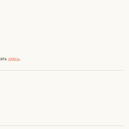
тать
здесь
.