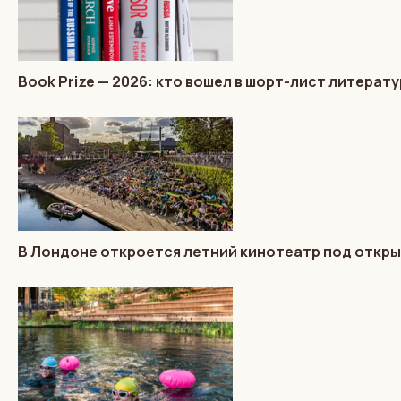
Book Prize — 2026: кто вошел в шорт-лист литера
В Лондоне откроется летний кинотеатр под откр