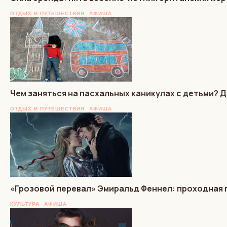
ОТДЫХ И ПУТЕШЕСТВИЯ
АФИША
Чем заняться на пасхальных каникулах с детьми?
ОТДЫХ И ПУТЕШЕСТВИЯ
АФИША
«Грозовой перевал» Эмиральд Феннел: проходная 
КУЛЬТУРА
АФИША