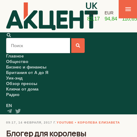
USD
EUR
GBP
82,17
94,84
110,65
Главное
Общество
Бизнес и финансы
Британия от А до Я
Уик-энд
Обзор прессы
Ключи от дома
Радио
EN
09:17, 14 ФЕВРАЛЯ, 2017 Г.
YOUTUBE
КОРОЛЕВА ЕЛИЗАВЕТА
Блогер для королевы