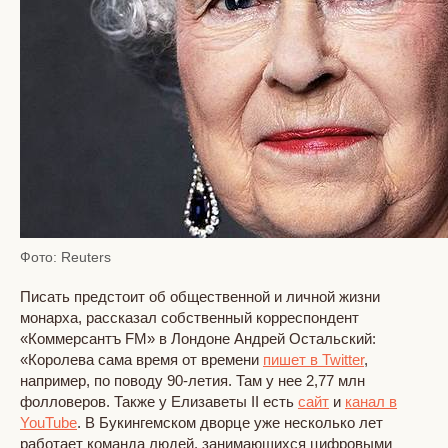
Фото: Reuters
Писать предстоит об общественной и личной жизни
монарха, рассказал собственный корреспондент
«Коммерсантъ FM» в Лондоне Андрей Остальский:
«Королева сама время от времени
пишет в Twitter
,
например, по поводу 90-летия. Там у нее 2,77 млн
фолловеров. Также у Елизаветы II есть
сайт
и
канал в
YouTube
. В Букингемском дворце уже несколько лет
работает команда людей, занимающихся цифровыми