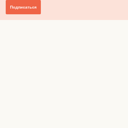
Подписаться
Главное
Общество
Бизнес и финансы
Британия от А до Я
Уик-энд
Обзор прессы
Ключи от дома
Радио
Реклама
Вакансии
Advertising