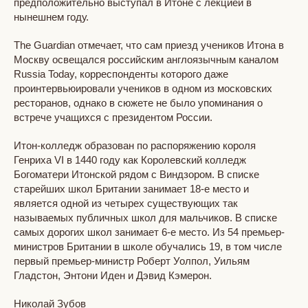
предположительно выступал в Итоне с лекцией в
нынешнем году.
The Guardian отмечает, что сам приезд учеников Итона в
Москву освещался российским англоязычным каналом
Russia Today, корреспонденты которого даже
проинтервьюировали учеников в одном из московских
ресторанов, однако в сюжете не было упоминания о
встрече учащихся с президентом России.
Итон-колледж образован по распоряжению короля
Генриха VI в 1440 году как Королевский колледж
Богоматери Итонской рядом с Виндзором. В списке
старейших школ Британии занимает 18-е место и
является одной из четырех существующих так
называемых публичных школ для мальчиков. В списке
самых дорогих школ занимает 6-е место. Из 54 премьер-
министров Британии в школе обучались 19, в том числе
первый премьер-министр Роберт Уолпол, Уильям
Гладстон, Энтони Иден и Дэвид Кэмерон.
Николай Зубов