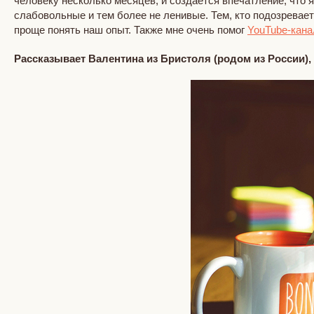
человеку несколько месяцев, и создается впечатление, что 
слабовольные и тем более не ленивые. Тем, кто подозревае
проще понять наш опыт. Также мне очень помог
YouTube-кан
Рассказывает Валентина
из Бристоля (родом из России)
,