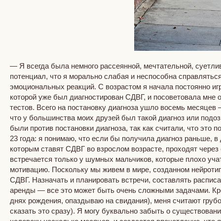
— Я всегда была немного рассеянной, мечтательной, суетлив
потенциал, что я морально слабая и неспособна справлятьс
эмоциональных реакций. С возрастом я начала постоянно игр
которой уже был диагностирован СДВГ, и посоветовала мне 
тестов. Всего на постановку диагноза ушло восемь месяцев 
что у большинства моих друзей был такой диагноз или подоз
были против постановки диагноза, так как считали, что это п
23 года: я понимаю, что если бы получила диагноз раньше, в
которым ставят СДВГ во взрослом возрасте, проходят через 
встречается только у шумных мальчиков, которые плохо учат
мотивацию. Поскольку мы живем в мире, созданном нейротип
СДВГ. Назначать и планировать встречи, составлять расписа
аренды — все это может быть очень сложными задачами. Кро
днях рождения, опаздываю на свидания), меня считают грубой 
сказать это сразу). Я могу буквально забыть о существовании