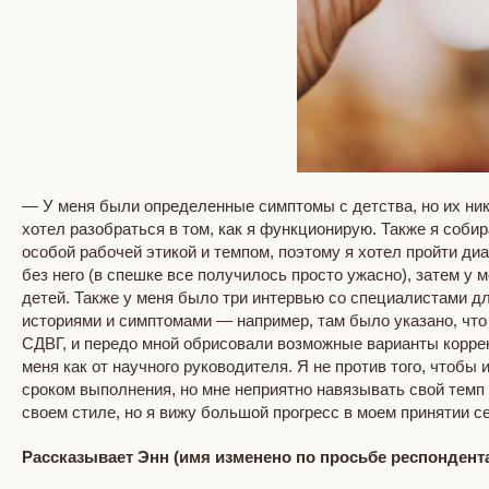
— У меня были определенные симптомы с детства, но их нико
хотел разобраться в том, как я функционирую. Также я соби
особой рабочей этикой и темпом, поэтому я хотел пройти диа
без него (в спешке все получилось просто ужасно), затем у
детей. Также у меня было три интервью со специалистами дл
историями и симптомами — например, там было указано, что 
СДВГ, и передо мной обрисовали возможные варианты коррек
меня как от научного руководителя. Я не против того, чтоб
сроком выполнения, но мне неприятно навязывать свой темп 
своем стиле, но я вижу большой прогресс в моем принятии себ
Рассказывает Энн (имя изменено по просьбе респондента)