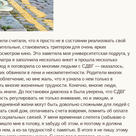
ли считали, что я просто не в состоянии реализовать свой
ительные, становились триггером для очень ярких
осмотром кино. Это заметила моя университетская подруга, у
атра я заполнила несколько анкет и прошла несколько
риод я поговорила со многими людьми с СДВГ — оказалось,
 их обвиняли в лени и некомпетентности. Родители многих
облегчение, но мне жаль, что я узнала о нем только в
ить многие жизненные трудности. Конечно, многие люди,
ь иначе. До постановки диагноза я была уверена, что СДВГ
ть регулировать не только внимание, но и эмоции, и
вседневной жизни могут быть довольно сложными для людей с
ать свой дом, оплачивать счета вовремя, помнить об оплате
 социальных связей. У меня временная слепота (забываю о
ришло мне в голову, я забуду об этом, и поэтому я должна
 нем, а из-за трудностей с памятью. В итоге я не пишу этому