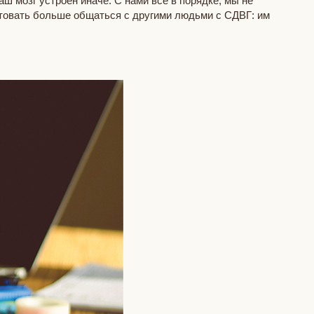
ш мозг устроен иначе. С нами все в порядке, мы не
етовать больше общаться с другими людьми с СДВГ: им