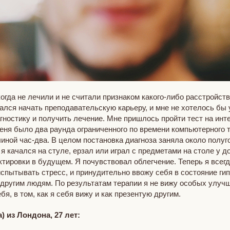
гда не лечили и не считали признаком какого-либо расстройства
рался начать преподавательскую карьеру, и мне не хотелось бы
гностику и получить лечение. Мне пришлось пройти тест на инт
 меня было два раунда ограниченного по времени компьютерного 
иной час-два. В целом постановка диагноза заняла около полуг
я качался на стуле, ерзал или играл с предметами на столе у д
тировки в будущем. Я почувствовал облегчение. Теперь я всегд
ы испытывать стресс, и принудительно ввожу себя в состояние г
другим людям. По результатам терапии я не вижу особых улучш
я, в том, как я себя вижу и как презентую другим.
 из Лондона, 27 лет: