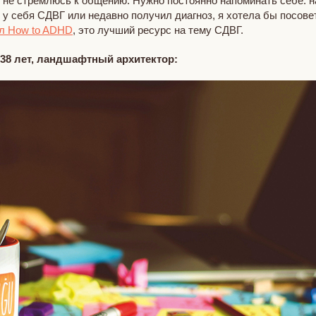
я не стремлюсь к общению. Нужно постоянно напоминать себе: на
т у себя СДВГ или недавно получил диагноз, я хотела бы посов
ал How to ADHD
, это лучший ресурс на тему СДВГ.
 38 лет, ландшафтный архитектор: