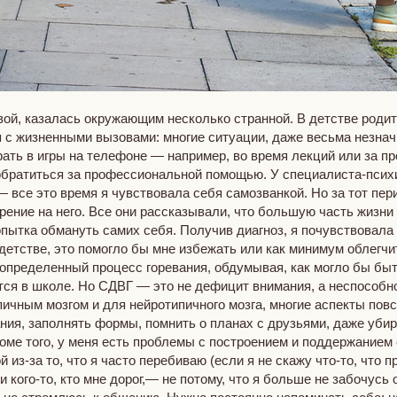
ой, казалась окружающим несколько странной. В детстве родите
я с жизненными вызовами: многие ситуации, даже весьма незнач
ать в игры на телефоне — например, во время лекций или за пр
обратиться за профессиональной помощью. У специалиста-психи
— все это время я чувствовала себя самозванкой. Но за тот пе
рение на него. Все они рассказывали, что большую часть жизни
опытка обмануть самих себя. Получив диагноз, я почувствовала 
 детстве, это помогло бы мне избежать или как минимум облегч
определенный процесс горевания, обдумывая, как могло бы быт
ся в школе. Но СДВГ — это не дефицит внимания, а неспособнос
ичным мозгом и для нейротипичного мозга, многие аспекты по
ния, заполнять формы, помнить о планах с друзьями, даже убир
ме того, у меня есть проблемы с построением и поддержанием
из-за то, что я часто перебиваю (если я не скажу что-то, что п
 кого-то, кто мне дорог,— не потому, что я больше не забочусь о