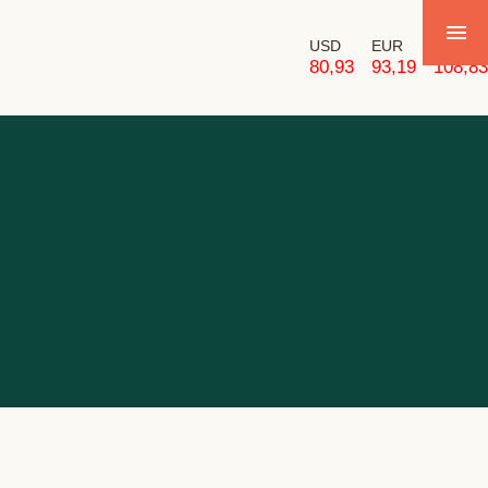
USD
EUR
GBP
80,93
93,19
108,83