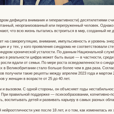
дром дефицита внимания и гиперактивности) десятилетиями счи
итанный, неорганизованный или перегруженный человек. Однако
нают, что всю жизнь пытались встроиться в мир, созданный не д
т на саморегуляцию, внимание, импульсивность и уровень энер
ин и у тех, у кого проявления синдрома не соответствовали ст
синдром хронической усталости. По данным Национальной служ
ако в реальности цифра может быть выше — в частности, среди
росли вдали от семьи. По мере роста осведомленности о синдр
ых в Великобритании стало больше более чем в два раза. Согл
нтов получили такие рецепты между апрелем 2023 года и марто
ов у женщин в возрасте от 25 до 40 лет.
 и вызовом. С одной стороны, он объясняет годы нестабильнос
. При правильной поддержке — психообразовании, когнитивно-п
ь, воспитывать детей и развивать карьеру в самых разных обла
нейроотличности уже после 18 лет, и о том, как изменилась их