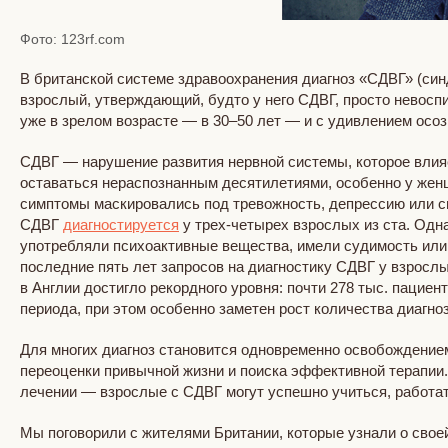
Фото: 123rf.com
В британской системе здравоохранения диагноз «СДВГ» (син
взрослый, утверждающий, будто у него СДВГ, просто невосп
уже в зрелом возрасте — в 30–50 лет — и с удивлением осоз
СДВГ — нарушение развития нервной системы, которое влияе
оставаться нераспознанным десятилетиями, особенно у женщ
симптомы маскировались под тревожность, депрессию или 
СДВГ
диагностируется
у трех-четырех взрослых из ста. Одн
употребляли психоактивные вещества, имели судимость или 
последние пять лет запросов на диагностику СДВГ у взросл
в Англии достигло рекордного уровня: почти 278 тыс. пацие
периода, при этом особенно заметен рост количества диагноз
Для многих диагноз становится одновременно освобождением
переоценки привычной жизни и поиска эффективной терапии
лечении — взрослые с СДВГ могут успешно учиться, работат
Мы поговорили с жителями Британии, которые узнали о своей 