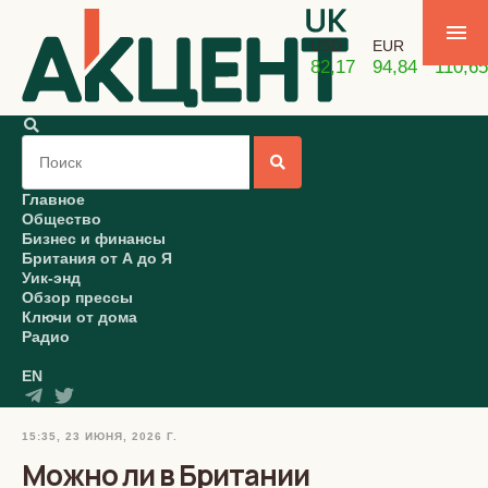
USD
EUR
GBP
82,17
94,84
110,65
Главное
Общество
Бизнес и финансы
Британия от А до Я
Уик-энд
Обзор прессы
Ключи от дома
Радио
EN
15:35, 23 ИЮНЯ, 2026 Г.
Можно ли в Британии