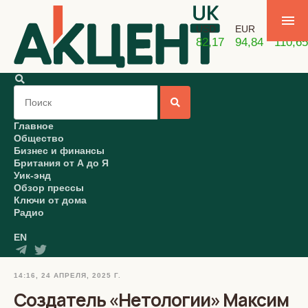
USD
EUR
GBP
82,17
94,84
110,65
Главное
Общество
Бизнес и финансы
Британия от А до Я
Уик-энд
Обзор прессы
Ключи от дома
Радио
EN
14:16, 24 АПРЕЛЯ, 2025 Г.
Создатель «Нетологии» Максим