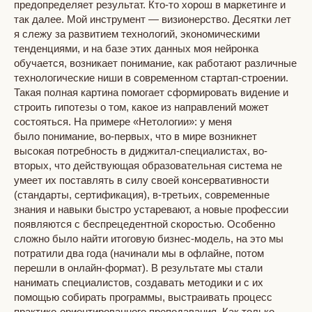
предопределяет результат. Кто-то хорош в маркетинге и
так далее. Мой инструмент — визионерство. Десятки лет
я слежу за развитием технологий, экономическими
тенденциями, и на базе этих данных моя нейронка
обучается, возникает понимание, как работают различные
технологические ниши в современном стартап-строении.
Такая полная картина помогает сформировать видение и
строить гипотезы о том, какое из направлений может
состояться. На примере «Нетологии»: у меня
было понимание, во-первых, что в мире возникнет
высокая потребность в диджитал-специалистах, во-
вторых, что действующая образовательная система не
умеет их поставлять в силу своей консервативности
(стандарты, сертификация), в-третьих, с
овременные
знания и навыки быстро устаревают, а новые профессии
появляются с беспрецедентной скоростью.
Особенно
сложно было найти итоговую бизнес-модель, на это мы
потратили два года (начинали мы в офлайне, потом
перешли в онлайн-формат). В результате мы стали
нанимать специалистов, создавать методики и с их
помощью собирать программы, выстраивать процесс
практико-ориентированного преподавания. Как только