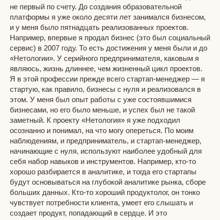
не первый по счету. До создания образовательной
платформы я уже около десяти лет занимался бизнесом,
и у меня было пятнадцать реализованных проектов.
Например, впервые я продал бизнес (это был социальный
сервис) в 2007 году. То есть достижения у меня были и до
«Нетологии». У серийного предпринимателя, каковым я
являюсь, жизнь длиннее, чем жизненный цикл проектов.
Я в этой профессии прежде всего стартап-менеджер — я
стартую, как правило, бизнесы с нуля и реализовался в
этом. У меня был опыт работы с уже состоявшимися
бизнесами, но его было меньше, и успех был не такой
заметный.
К проекту
«Нетология»
я уже подходил
осознанно и понимал, на что могу опереться. По моим
наблюдениям, и предприниматель, и стартап-менеджер,
начинающие с нуля, используют наиболее удобный для
себя набор навыков и инструментов. Например, кто-то
хорошо разбирается в аналитике, и тогда его стартапы
будут основываться на глубокой аналитике рынка, сборе
больших данных. Кто-то хороший продуктолог, он тонко
чувствует потребности клиента, умеет его слышать и
создает продукт, попадающий в сердце. И это