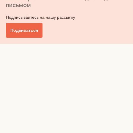
письмом
Подписывайтесь на нашу рассылку
Подписаться
Главное
Общество
Бизнес и финансы
Британия от А до Я
Уик-энд
Обзор прессы
Ключи от дома
Радио