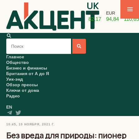
USD
EUR
GBP
82,17
94,84
110,65
Главное
Общество
Бизнес и финансы
Британия от А до Я
Уик-энд
Обзор прессы
Ключи от дома
Радио
EN
10:45, 10 НОЯБРЯ, 2021 Г.
Без вреда для природы: пионер