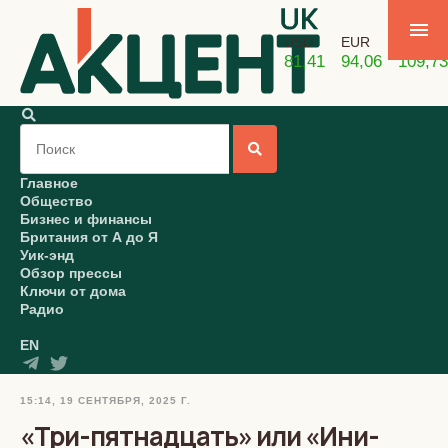
USD
EUR
GBP
81,41
94,06
109,73
Главное
Общество
Бизнес и финансы
Британия от А до Я
Уик-энд
Обзор прессы
Ключи от дома
Радио
EN
15:14, 19 СЕНТЯБРЯ, 2025 Г.
«Три-пятнадцать» или «Ини-