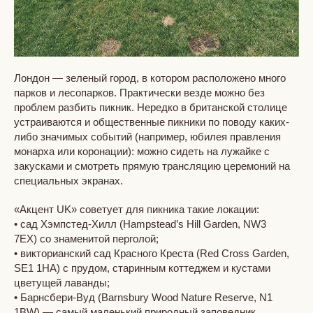
Лондон — зеленый город, в котором расположено много
парков и лесопарков. Практически везде можно без
проблем разбить пикник. Нередко в британской столице
устраиваются и общественные пикники по поводу каких-
либо значимых событий (например, юбилея правления
монарха или коронации): можно сидеть на лужайке с
закусками и смотреть прямую трансляцию церемоний на
специальных экранах.
«Акцент UK» советует для пикника такие локации:
• сад Хэмпстед-Хилл (Hampstead’s Hill Garden, NW3
7EX) со знаменитой перголой;
• викторианский сад Красного Креста (Red Cross Garden,
SE1 1HA) с прудом, старинным коттеджем и кустами
цветущей лаванды;
• Барнсбери-Вуд (Barnsbury Wood Nature Reserve, N1
1BW) — самый маленький природный заповедник