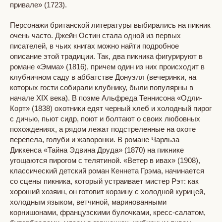
привале» (1723).
Персонажи британской литературы выбирались на пикник
очень часто. Джейн Остин стала одной из первых
писателей, в чьих книгах можно найти подробное
описание этой традиции. Так, два пикника фигурируют в
романе «Эмма» (1816), причем один из них происходит в
клубничном саду в аббатстве Донуэлл (вечеринки, на
которых гости собирали клубнику, были популярны в
начале XIX века). В поэме Альфреда Теннисона «Одли-
Корт» (1838) охотники едят черный хлеб и холодный пирог
с дичью, пьют сидр, поют и болтают о своих любовных
похождениях, а рядом лежат подстреленные на охоте
перепела, голуби и жаворонки. В романе Чарльза
Диккенса «Тайна Эдвина Друда» (1870) на пикнике
угощаются пирогом с телятиной. «Ветер в ивах» (1908),
классический детский роман Кеннета Грэма, начинается
со сцены пикника, который устраивает мистер Рэт: как
хороший хозяин, он готовит корзину с холодной курицей,
холодным языком, ветчиной, маринованными
корнишонами, французскими булочками, кресс-салатом,