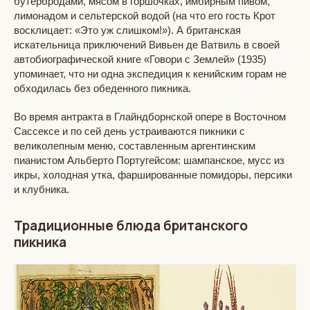
бутербродами, мясом в горшочках, имбирным пивом,
лимонадом и сельтерской водой (на что его гость Крот
восклицает: «Это уж слишком!»). А британская
искательница приключений Вивьен де Ватвиль в своей
автобиографической книге «Говори с Землей» (1935)
упоминает, что ни одна экспедиция к кенийским горам не
обходилась без обеденного пикника.
Во время антракта в Глайндборнской опере в Восточном
Сассексе и по сей день устраиваются пикники с
великолепным меню, составленным аргентинским
пианистом Альберто Португейсом: шампанское, мусс из
икры, холодная утка, фаршированные помидоры, персики
и клубника.
Традиционные блюда британского
пикника