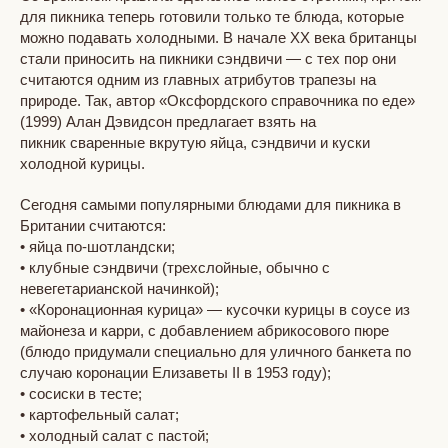
для пикника теперь готовили только те блюда, которые
можно подавать холодными. В начале XX века британцы
стали приносить на пикники сэндвичи — с тех пор они
считаются одним из главных атрибутов трапезы на
природе. Так, автор «Оксфордского справочника по еде»
(1999) Алан Дэвидсон предлагает взять на
пикник сваренные вкрутую яйца, сэндвичи и куски
холодной курицы.
Сегодня самыми популярными блюдами для пикника в
Британии считаются:
• яйца по-шотландски;
• клубные сэндвичи (трехслойные, обычно с
невегетарианской начинкой);
• «Коронационная курица» — кусочки курицы в соусе из
майонеза и карри, с добавлением абрикосового пюре
(блюдо придумали специально для уличного банкета по
случаю коронации Елизаветы II в 1953 году);
• сосиски в тесте;
• картофельный салат;
• холодный салат с пастой;