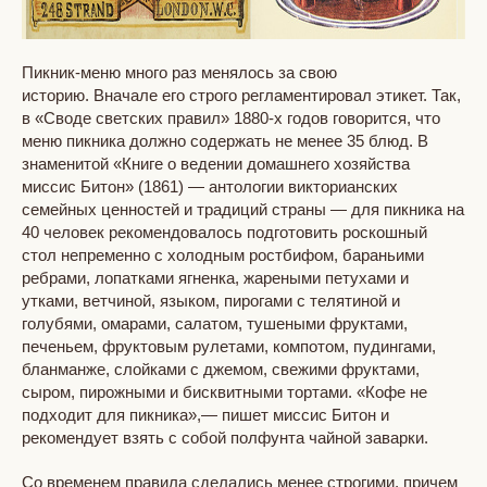
Пикник-меню много раз менялось за свою
историю. Вначале его строго регламентировал этикет. Так,
в «Своде светских правил» 1880-х годов говорится, что
меню пикника должно содержать не менее 35 блюд. В
знаменитой «Книге о ведении домашнего хозяйства
миссис Битон» (1861) — антологии викторианских
семейных ценностей и традиций страны — для пикника на
40 человек рекомендовалось подготовить роскошный
стол непременно с холодным ростбифом, бараньими
ребрами, лопатками ягненка, жареными петухами и
утками, ветчиной, языком, пирогами с телятиной и
голубями, омарами, салатом, тушеными фруктами,
печеньем, фруктовым рулетами, компотом, пудингами,
бланманже, слойками с джемом, свежими фруктами,
сыром, пирожными и бисквитными тортами. «Кофе не
подходит для пикника»,— пишет миссис Битон и
рекомендует взять с собой полфунта чайной заварки.
Со временем правила сделались менее строгими, причем