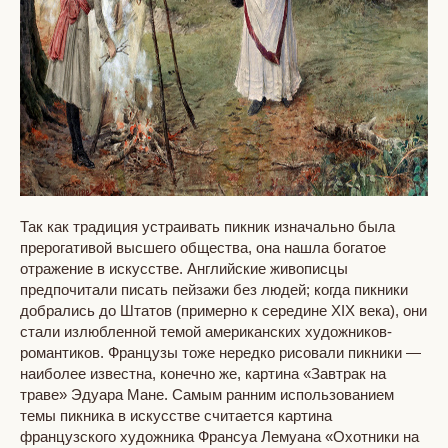
Так как традиция устраивать пикник изначально была
прерогативой высшего общества, она нашла богатое
отражение в искусстве. Английские живописцы
предпочитали писать пейзажи без людей; когда пикники
добрались до Штатов (примерно к середине XIX века), они
стали излюбленной темой американских художников-
романтиков. Французы тоже нередко рисовали пикники —
наиболее известна, конечно же, картина «Завтрак на
траве» Эдуара Мане. Самым ранним использованием
темы пикника в искусстве считается картина
французского художника Франсуа Лемуана «Охотники на