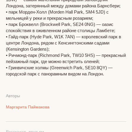
Лондона, затерянный между домами района Барнсбери;
• парк Морден-Холл (Morden Hall Park, SM4 5JD) с
мельницей у реки и прекрасным розарием;
• парк Броквелл (Brockwell Park, SE24 0NG) — оазис
спокойствия в оживленном районе столицы Ламбете;
• Гайд-парк (Hyde Park, W1K 7AN) — королевский парк в
центре Лондона, рядом с Кенсингтонскими садами
(Kensington Gardens);
• Ричмонд-парк (Richmond Park, TW10 5HS) — прекрасный
пейзажный парк, где можно встретить оленей;
• Гринвичские холмы (Greenwich Park, SE10 8QY) —
городской парк с панорамным видом на Лондон.
Авторы
Маргарита Паймакова
Рассказать друзьям