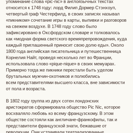
упоминание слова «pic-nic» в англоязычных текстах
относится к 1748 году: лорд Филип Дормер Стэнхоуп,
четвертый граф Честерфилд, в своих записях называл
«пикником» сочетание игры в карты, выпивки и разговоров
на свежем воздухе. В 1748 году слово было
зафиксировано в Оксфордском словаре и толковалось
как «модная форма светского времяпрепровождения, куда
каждый приглашенный приносит свою долю еды». Около
1800 года английская писательница и путешественница
Корнелия Найт, проведя несколько лет во Франции,
использовала слово «pique-nique» в своих мемуарах.
Примерно тогда же пикники перестали быть уделом
брутальных мужчин-охотников и полюбились
всем представителями высшего класса, вне зависимости
от пола и возраста.
В 1802 году группа из двух сотен лондонских
аристократов сформировала общество Pic Nic, которое
восхваляло любовь ко всему французскому. В этом
обществе состояли как англичане-франкофилы, так и
представители французской знати, бежавшие от
революции. Они устраивали театрализованные