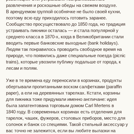
развлечения и роскошные обеды на свежем воздухе.
В арендуемом группой особнячке не было своей кухни,
поэтому всю еду приходилось готовить заранее.
Сообщество просуществовало до 1850 года, но традиция
устраивать пикники осталась — и стала популярной у
среднего класса в 1870-х, когда в Великобритании стали
вводить первые банковские выходные (bank holidays).
Людям так понравилось проводить свободное время на
природе, что появились даже специальные поезда (picnic
trains), которые увозили публику подальше от города, к
лесам и полям.
Уже в те времена еду переносили в корзинах, продукты
обертывали пропитанными воском салфетками (paraffin
paper), а ели на деревянных тарелках. Кстати, корзины
для пикника тоже придумали именно англичане: идея
была запатентована торговым домом Carl Mertens в
1840 году. В современных корзинах есть отделения для
тарелок, чашек, фужеров, столовых приборов, место для
солонок и банок со специями. Такой стильный аксессуар у
вас точно не залежится, если вы любите вылазки на