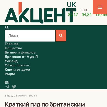
USD
EUR
GBP
82,17
94,84
110,65
Главное
Общество
Бизнес и финансы
Британия от А до Я
Уик-энд
Обзор прессы
Ключи от дома
Радио
EN
14:11, 21 ИЮНЯ, 2024 Г.
Краткий гид по британским