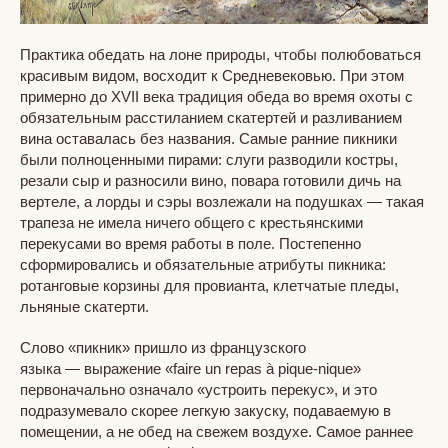
Практика обедать на лоне природы, чтобы полюбоваться
красивым видом, восходит к Средневековью. При этом
примерно до XVII века традиция обеда во время охоты с
обязательным расстиланием скатертей и разливанием
вина оставалась без названия. Самые ранние пикники
были полноценными пирами: слуги разводили костры,
резали сыр и разносили вино, повара готовили дичь на
вертеле, а лорды и сэры возлежали на подушках — такая
трапеза не имела ничего общего с крестьянскими
перекусами во время работы в поле. Постепенно
сформировались и обязательные атрибуты пикника:
ротанговые корзины для провианта, клетчатые пледы,
льняные скатерти.
Слово «пикник» пришло из французского
языка — выражение «faire un repas à pique-nique»
первоначально означало «устроить перекус», и это
подразумевало скорее легкую закуску, подаваемую в
помещении, а не обед на свежем воздухе. Самое раннее