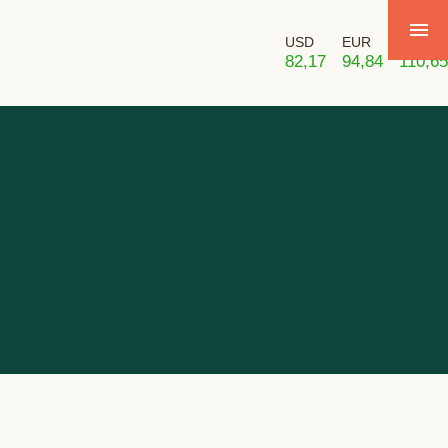
USD
EUR
GBP
82,17
94,84
110,65