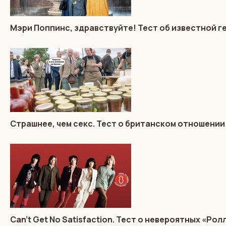
Мэри Поппинс, здравствуйте! Тест об известной г
Страшнее, чем секс. Тест о британском отношении
Can’t Get No Satisfaction. Тест о невероятных «Рол