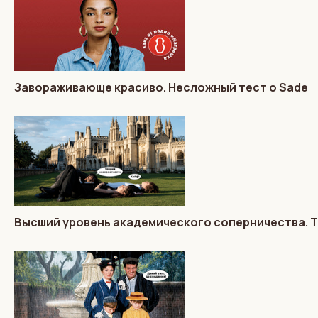
Завораживающе красиво. Несложный тест о Sade
Высший уровень академического соперничества. 