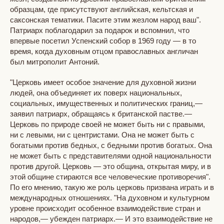
образцам, где присутствуют английская, кельтская и
саксонская тематики. Пасите этим жезлом народ ваш".
Патриарх поблагодарил за подарок и вспомнил, что
впервые посетил Успенский собор в 1969 году — в то
время, когда духовным отцом православных англичан
был митрополит Антоний.
"Церковь имеет особое значение для духовной жизни
людей, она объединяет их поверх национальных,
социальных, имущественных и политических границ,—
заявил патриарх, обращаясь к британской пастве.—
Церковь по природе своей не может быть ни с правыми,
ни с левыми, ни с центристами. Она не может быть с
богатыми против бедных, с бедными против богатых. Она
не может быть с представителями одной национальности
против другой. Церковь — это община, открытая миру, и в
этой общине стираются все человеческие противоречия".
По его мнению, такую же роль церковь призвана играть и в
международных отношениях. "На духовном и культурном
уровне происходит особенное взаимодействие стран и
народов,— убежден патриарх.— И это взаимодействие не