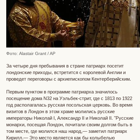
Фото: Alastair Grant / AP
За четыре дня пребывания в стране патриарх посетит
лондонские приходы, встретится с королевой Англии и
проведет переговоры с архиепископом Кентерберийским.
Первым пунктом в программе патриарха значилось
посещение дома N32 на Уэльбек-стрит, где с 1813 по 1922
год располагалась русская посольская церковь. Во время
визитов в Лондон в этом храме молились русские
императоры Николай I, Александр II и Николай II. "Русские
монархи, посещая Лондон, почитали своим долгом быть в
том месте, где молился наш народ,— заметил патриарх
Кирилл.— Это место является как бы колыбелью