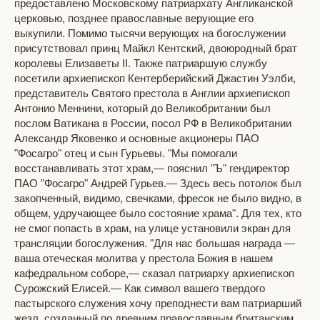
предоставлено Московскому патриархату Англиканской
церковью, позднее православные верующие его
выкупили. Помимо тысячи верующих на богослужении
присутствовал принц Майкл Кентский, двоюродный брат
королевы Елизаветы II. Также патриаршую службу
посетили архиепископ Кентерберийский Джастин Уэлби,
представитель Святого престола в Англии архиепископ
Антонио Меннини, который до Великобритании был
послом Ватикана в России, посол РФ в Великобритании
Александр Яковенко и основные акционеры ПАО
"Фосагро" отец и сын Гурьевы. "Мы помогали
восстанавливать этот храм,— пояснил "Ъ" гендиректор
ПАО "Фосагро" Андрей Гурьев.— Здесь весь потолок был
закопченный, видимо, свечками, фресок не было видно, в
общем, удручающее было состояние храма". Для тех, кто
не смог попасть в храм, на улице установили экран для
трансляции богослужения. "Для нас большая награда —
ваша отеческая молитва у престола Божия в нашем
кафедральном соборе,— сказал патриарху архиепископ
Сурожский Елисей.— Как символ вашего твердого
пастырского служения хочу преподнести вам патриарший
жезл, созданный по древним православным британским