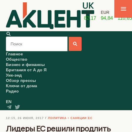
USD
EUR
GBP
82,17
94,84
110,65
Главное
Общество
Бизнес и финансы
Британия от А до Я
Уик-энд
Обзор прессы
Ключи от дома
Радио
EN
12:15, 26 ИЮНЯ, 2017 Г.
ПОЛИТИКА
САНКЦИИ ЕС
Лидеры ЕС решили продлить