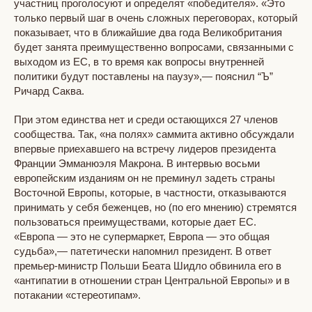
участниц проголосуют и определят «победителя». «Это
только первый шаг в очень сложных переговорах, который
показывает, что в ближайшие два года Великобритания
будет занята преимущественно вопросами, связанными с
выходом из ЕС, в то время как вопросы внутренней
политики будут поставлены на паузу»,— пояснил “Ъ”
Ричард Саква.
При этом единства нет и среди остающихся 27 членов
сообщества. Так, «на полях» саммита активно обсуждали
впервые приехавшего на встречу лидеров президента
Франции Эмманюэля Макрона. В интервью восьми
европейским изданиям он не преминул задеть страны
Восточной Европы, которые, в частности, отказываются
принимать у себя беженцев, но (по его мнению) стремятся
пользоваться преимуществами, которые дает ЕС.
«Европа — это не супермаркет, Европа — это общая
судьба»,— патетически напомнил президент. В ответ
премьер-министр Польши Беата Шидло обвинила его в
«антипатии в отношении стран Центральной Европы» и в
потакании «стереотипам».