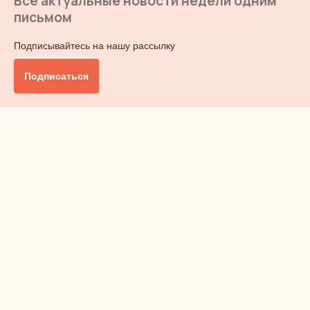
Все актуальные новости недели одним
письмом
Подписывайтесь на нашу рассылку
Подписаться
Главное
Общество
Бизнес и финансы
Британия от А до Я
Уик-энд
Обзор прессы
Ключи от дома