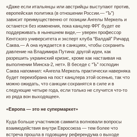
«Даже если итальянцы или австрийцы выступают против,
европейская политика (в отношении России.— “Ъ”)
зависит преимущественно от позиции Ангелы Меркель и
останется без изменения, пока канцлер ФРГ будет ее
поддерживать в нынешнем виде,— уверен профессор
Кентского университета и эксперт клуба “Валдай” Ричард
Саква.— А она нуждается в санкциях, чтобы сохранить
давление на Владимира Путина: другой идеи, как
разрешить украинский кризис, кроме как настаивая на
выполнении Минска-2, нет». В беседе с “Ъ” господин
Саква напомнил: «Ангела Меркель практически наверняка
будет переизбрана на пост канцлера этой осенью, так что
можно ожидать, что санкции сохранятся в силе и в
следующие четыре года, если только не случится что-то
из ряда вон выходящее».
«Европа — это не супермаркет»
Куда больше участников саммита волновали вопросы
взаимодействия внутри Евросоюза — тем более что
встреча прошла в годовщину референдума о выходе