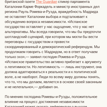
британской газете
The Guardian
спикер парламента
Каталонии Карме Форкадель и министр иностранных дел
региона Рауль Ромева-и-Руэда, враждебность Мадрида
не оставляет Каталонии выбора и подталкивает к
обсуждению вопроса независимости. «Испанское
государство оставляет у нас ощущение, что у нас нет
альтернативы. Мы всегда говорили, что мы бы предпочли
шотландский сценарий, при котором мы могли бы вести
переговоры с государством и провести
скоординированный и демократический референдум. Мы
продолжаем говорить с Мадридом, но в ответ получаем
только эхо»,— заявил господин Ромева-и-Руэда.
«Испанское правительство активно прибегает к аргументу
о легитимности. Но легитимность — лишь инструмент, она
должна адаптироваться к реальности и к политической
воле, а не наоборот. Люди по всему миру должны понять,
что то, что мы делаем, является в основе своей законным
и не нелегально»,— добавил он.
По мнению господина Ромевы-и-Руэды, положительное
влияние на процесс достижения независимости
Каталонией может оказать референдум о выходе