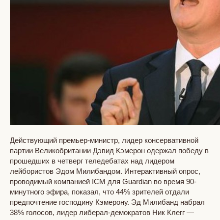
Действующий премьер-министр, лидер консервативной
партии Великобритании Дэвид Кэмерон одержал победу в
прошедших в четверг теледебатах над лидером
лейбористов Эдом Милибандом. Интерактивный опрос,
проводимый компанией ICM для Guardian во время 90-
минутного эфира, показал, что 44% зрителей отдали
предпочтение господину Кэмерону. Эд Милибанд набрал
38% голосов, лидер либерал-демократов Ник Клегг —