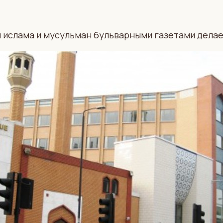
 ислама и мусульман бульварными газетами делае