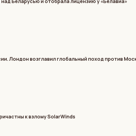
 над Беларусью и отобрала лицензию у «Белавиа»
ии. Лондон возглавил глобальный поход против Мос
ричастны к взлому SolarWinds