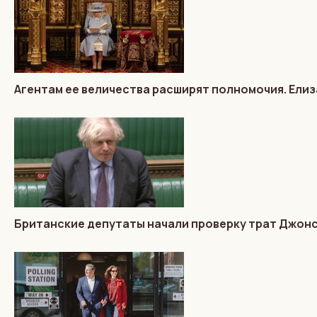
Агентам ее величества расширят полномочия. Елиз
Британские депутаты начали проверку трат Джон