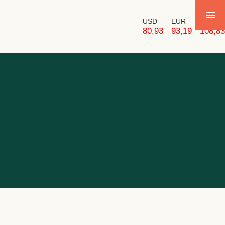
USD
EUR
GBP
80,93
93,19
108,83