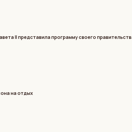
авета II представила программу своего правительств
сона на отдых