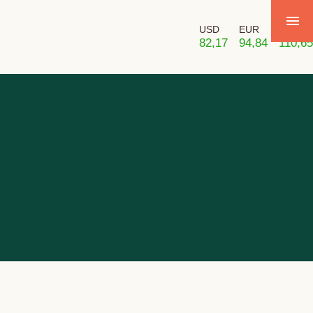
USD
EUR
GBP
82,17
94,84
110,65