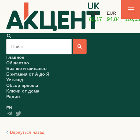
USD
EUR
GBP
82,17
94,84
110,65
Главное
Общество
Бизнес и финансы
Британия от А до Я
Уик-энд
Обзор прессы
Ключи от дома
Радио
EN
Вернуться назад