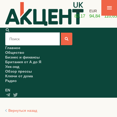
USD
EUR
GBP
82,17
94,84
110,65
Главное
Общество
Бизнес и финансы
Британия от А до Я
Уик-энд
Обзор прессы
Ключи от дома
Радио
EN
Вернуться назад