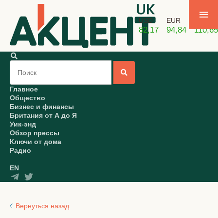
USD
EUR
GBP
82,17
94,84
110,65
Главное
Общество
Бизнес и финансы
Британия от А до Я
Уик-энд
Обзор прессы
Ключи от дома
Радио
EN
Вернуться назад