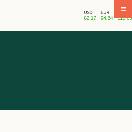
USD
EUR
GBP
82,17
94,84
110,65