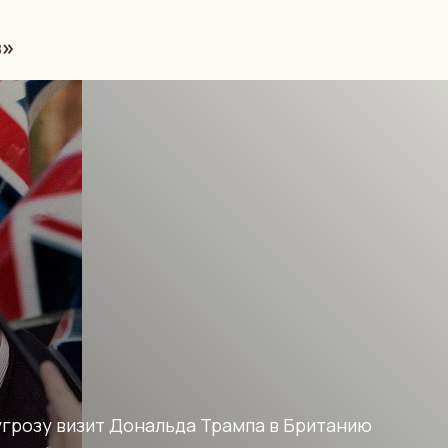
з»
угрозу визит Дональда Трампа в Британию