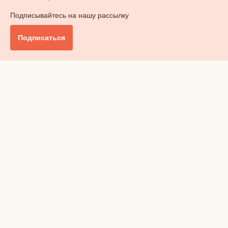
Подписывайтесь на нашу рассылку
Подписаться
Главное
Общество
Бизнес и финансы
Британия от А до Я
Уик-энд
Обзор прессы
Ключи от дома
Радио
Реклама