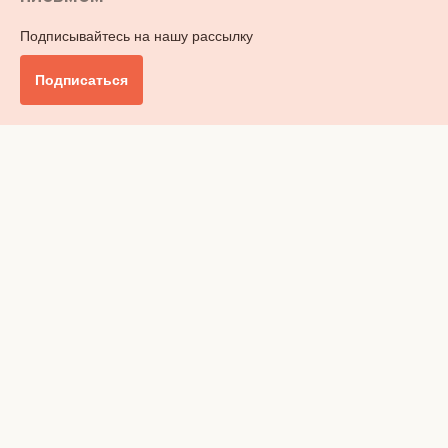
Подписывайтесь на нашу рассылку
Подписаться
Главное
Общество
Бизнес и финансы
Британия от А до Я
Уик-энд
Обзор прессы
Ключи от дома
Радио
Реклама