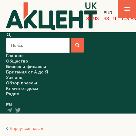
USD
EUR
GBP
80,93
93,19
108,83
Главное
Общество
Бизнес и финансы
Британия от А до Я
Уик-энд
Обзор прессы
Ключи от дома
Радио
EN
Вернуться назад