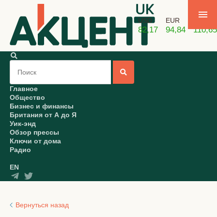
USD
EUR
GBP
82,17
94,84
110,65
Главное
Общество
Бизнес и финансы
Британия от А до Я
Уик-энд
Обзор прессы
Ключи от дома
Радио
EN
Вернуться назад