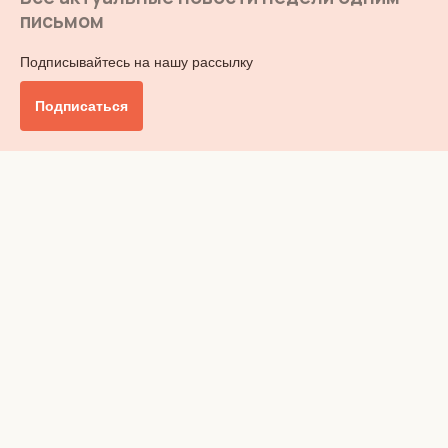
письмом
Подписывайтесь на нашу рассылку
Подписаться
Главное
Общество
Бизнес и финансы
Британия от А до Я
Уик-энд
Обзор прессы
Ключи от дома