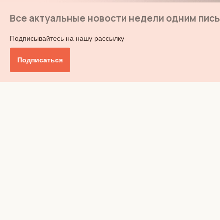
Все актуальные новости недели одним пис
Подписывайтесь на нашу рассылку
Подписаться
Главное
Общество
Бизнес и финансы
Британия от А до Я
Уик-энд
Обзор прессы
Ключи от дома