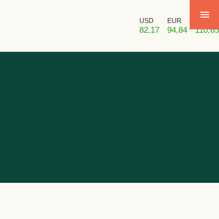
USD
EUR
GBP
82,17
94,84
110,65