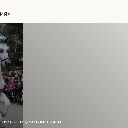
ция»
ции» немцев и англичан