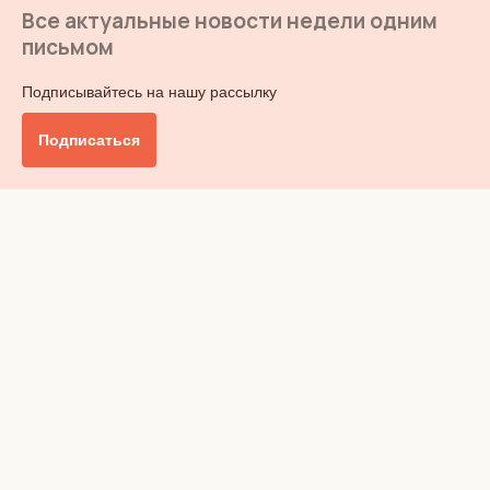
Все актуальные новости недели одним
письмом
Подписывайтесь на нашу рассылку
Подписаться
Главное
Общество
Бизнес и финансы
Британия от А до Я
Уик-энд
Обзор прессы