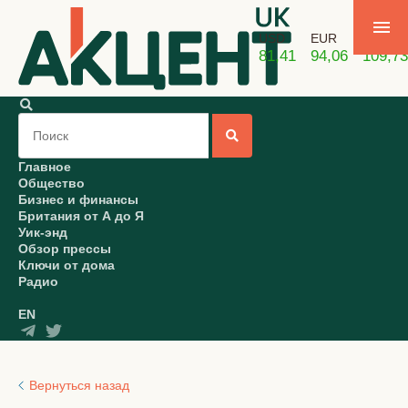
USD
EUR
GBP
81,41
94,06
109,73
Главное
Общество
Бизнес и финансы
Британия от А до Я
Уик-энд
Обзор прессы
Ключи от дома
Радио
EN
Вернуться назад