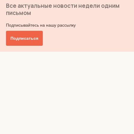
Все актуальные новости недели одним
письмом
Подписывайтесь на нашу рассылку
Подписаться
Главное
Общество
Бизнес и финансы
Британия от А до Я
Уик-энд
Обзор прессы