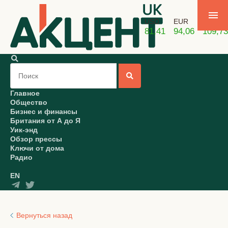
USD
EUR
GBP
81,41
94,06
109,73
Главное
Общество
Бизнес и финансы
Британия от А до Я
Уик-энд
Обзор прессы
Ключи от дома
Радио
EN
Вернуться назад