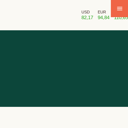
USD
EUR
GBP
82,17
94,84
110,65