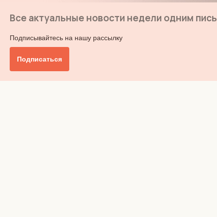
Все актуальные новости недели одним пис
Подписывайтесь на нашу рассылку
Подписаться
Главное
Общество
Бизнес и финансы
Британия от А до Я
Уик-энд
Обзор прессы
Ключи от дома