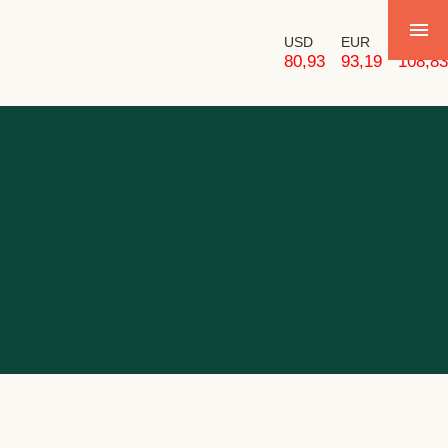
USD
EUR
GBP
80,93
93,19
108,83