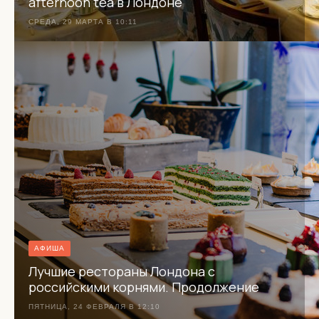
afternoon tea в Лондоне
СРЕДА, 29 МАРТА В 10:11
АФИША
Лучшие рестораны Лондона с
российскими корнями. Продолжение
ПЯТНИЦА, 24 ФЕВРАЛЯ В 12:10