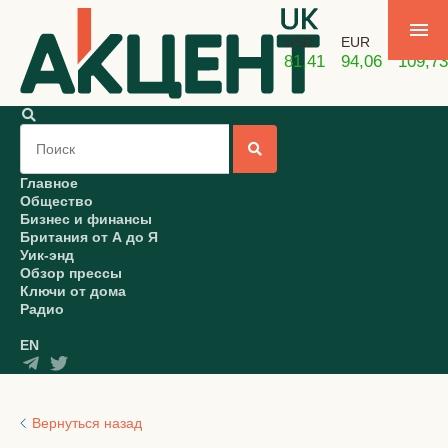
USD
EUR
GBP
81,41
94,06
109,73
Главное
Общество
Бизнес и финансы
Британия от А до Я
Уик-энд
Обзор прессы
Ключи от дома
Радио
EN
Вернуться назад