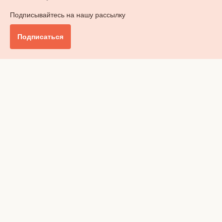
Подписывайтесь на нашу рассылку
Подписаться
Главное
Общество
Бизнес и финансы
Британия от А до Я
Уик-энд
Обзор прессы
Ключи от дома
Радио
Реклама