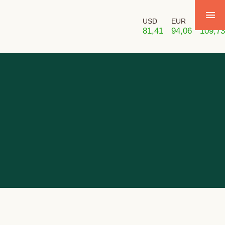
USD
EUR
GBP
81,41
94,06
109,73