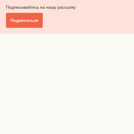
Подписывайтесь на нашу рассылку
Подписаться
Главное
Общество
Бизнес и финансы
Британия от А до Я
Уик-энд
Обзор прессы
Ключи от дома
Радио
Реклама