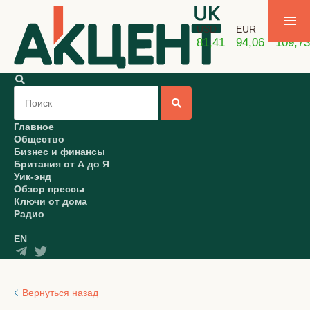
USD
EUR
GBP
81,41
94,06
109,73
Главное
Общество
Бизнес и финансы
Британия от А до Я
Уик-энд
Обзор прессы
Ключи от дома
Радио
EN
Вернуться назад