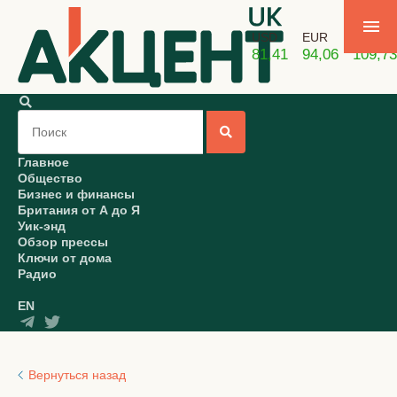
USD
EUR
GBP
81,41
94,06
109,73
Главное
Общество
Бизнес и финансы
Британия от А до Я
Уик-энд
Обзор прессы
Ключи от дома
Радио
EN
Вернуться назад