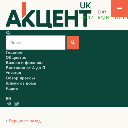
USD
EUR
GBP
82,17
94,84
110,65
Главное
Общество
Бизнес и финансы
Британия от А до Я
Уик-энд
Обзор прессы
Ключи от дома
Радио
EN
Вернуться назад