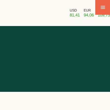
USD
EUR
GBP
81,41
94,06
109,73