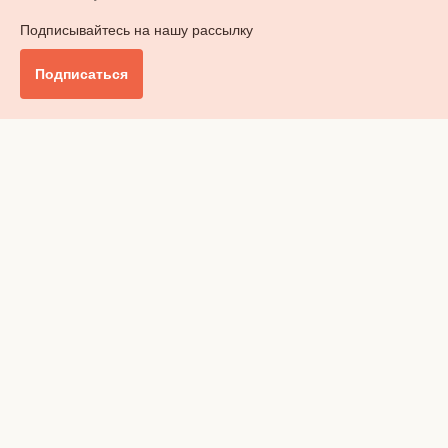
Подписывайтесь на нашу рассылку
Подписаться
Главное
Общество
Бизнес и финансы
Британия от А до Я
Уик-энд
Обзор прессы
Ключи от дома
Радио
Реклама