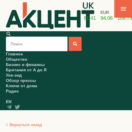
USD
EUR
GBP
81,41
94,06
109,73
Главное
Общество
Бизнес и финансы
Британия от А до Я
Уик-энд
Обзор прессы
Ключи от дома
Радио
EN
Вернуться назад