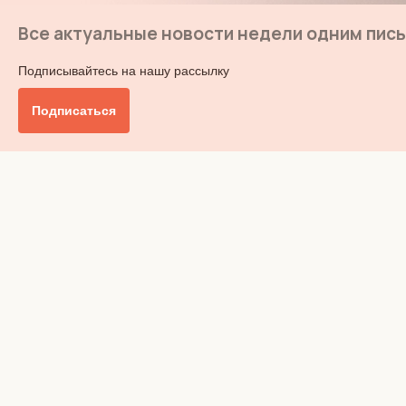
Все актуальные новости недели одним пис
Подписывайтесь на нашу рассылку
Подписаться
Главное
Общество
Бизнес и финансы
Британия от А до Я
Уик-энд
Обзор прессы
Ключи от дома