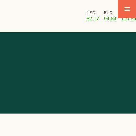
USD
EUR
GBP
82,17
94,84
110,65