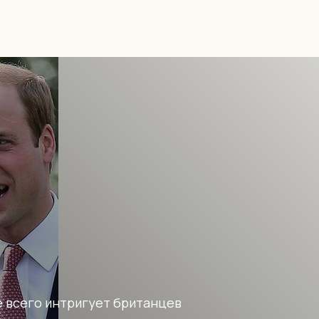
е всего интригует британцев