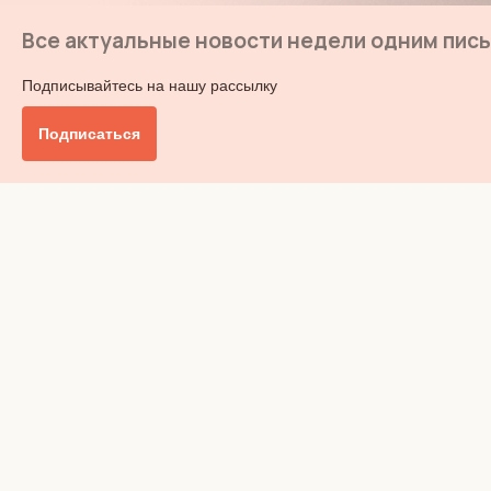
Все актуальные новости недели одним пис
Подписывайтесь на нашу рассылку
Подписаться
Главное
Общество
Бизнес и финансы
Британия от А до Я
Уик-энд
Обзор прессы
Ключи от дома