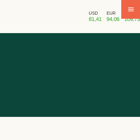
USD
EUR
GBP
81,41
94,06
109,73