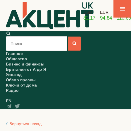
USD
EUR
GBP
82,17
94,84
110,65
Главное
Общество
Бизнес и финансы
Британия от А до Я
Уик-энд
Обзор прессы
Ключи от дома
Радио
EN
Вернуться назад