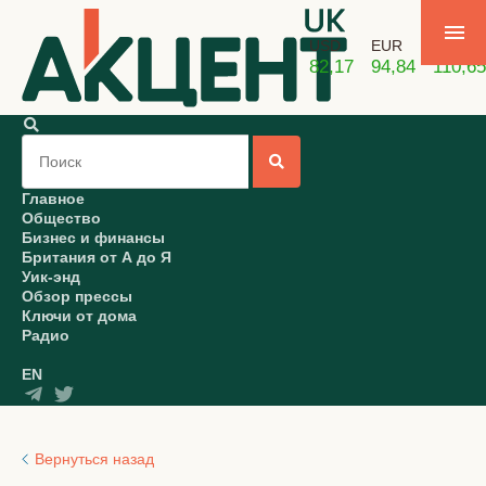
USD
EUR
GBP
82,17
94,84
110,65
Главное
Общество
Бизнес и финансы
Британия от А до Я
Уик-энд
Обзор прессы
Ключи от дома
Радио
EN
Вернуться назад