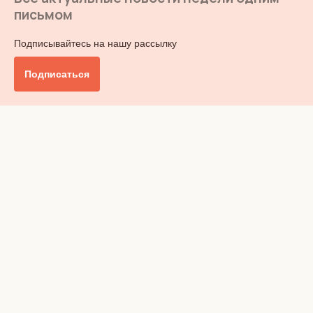
письмом
Подписывайтесь на нашу рассылку
Подписаться
Главное
Общество
Бизнес и финансы
Британия от А до Я
Уик-энд
Обзор прессы
Ключи от дома