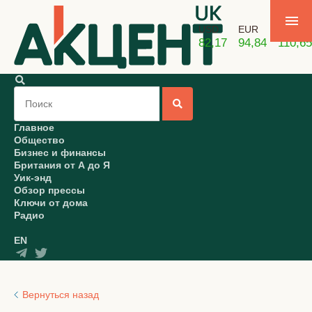
USD
EUR
GBP
82,17
94,84
110,65
Главное
Общество
Бизнес и финансы
Британия от А до Я
Уик-энд
Обзор прессы
Ключи от дома
Радио
EN
Вернуться назад