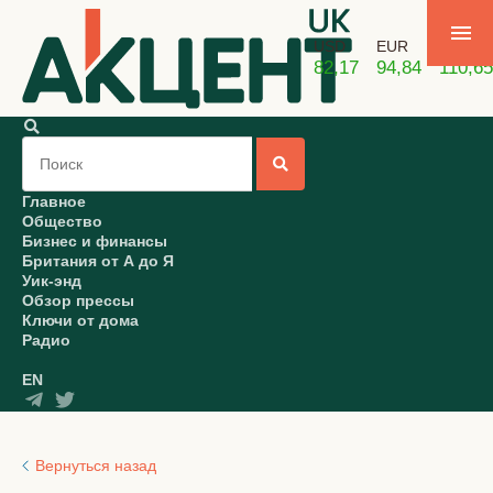
USD
EUR
GBP
82,17
94,84
110,65
Главное
Общество
Бизнес и финансы
Британия от А до Я
Уик-энд
Обзор прессы
Ключи от дома
Радио
EN
Вернуться назад