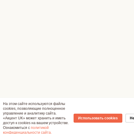
На этом сайте используются файлы
cookies, позволяющие полноценное
управление и аналитику сайта.
«Акцент UK» может хранить и иметь
Использовать cookies
Не
доступ к cookies на вашем устройстве.
Ознакомиться с
политикой
конфиденциальности сайта.