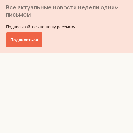
Все актуальные новости недели одним
письмом
Подписывайтесь на нашу рассылку
Подписаться
Главное
Общество
Бизнес и финансы
Британия от А до Я
Уик-энд
Обзор прессы