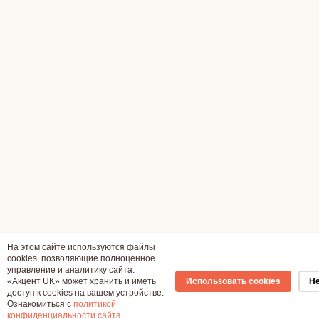
На этом сайте используются файлы
cookies, позволяющие полноценное
управление и аналитику сайта.
«Акцент UK» может хранить и иметь
Использовать cookies
Не
доступ к cookies на вашем устройстве.
Ознакомиться с
политикой
конфиденциальности сайта.