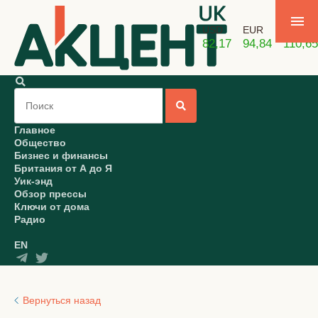
USD
EUR
GBP
82,17
94,84
110,65
Главное
Общество
Бизнес и финансы
Британия от А до Я
Уик-энд
Обзор прессы
Ключи от дома
Радио
EN
Вернуться назад