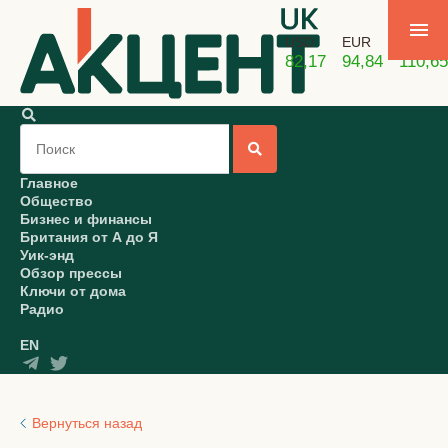
USD
EUR
GBP
82,17
94,84
110,65
Главное
Общество
Бизнес и финансы
Британия от А до Я
Уик-энд
Обзор прессы
Ключи от дома
Радио
EN
Вернуться назад