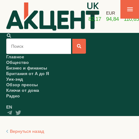
USD
EUR
GBP
82,17
94,84
110,65
Главное
Общество
Бизнес и финансы
Британия от А до Я
Уик-энд
Обзор прессы
Ключи от дома
Радио
EN
Вернуться назад