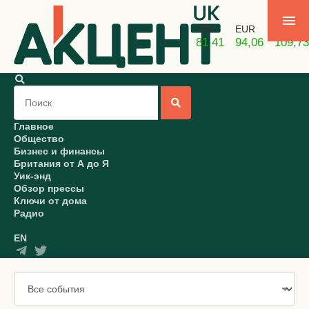
USD
EUR
GBP
81,41
94,06
109,73
Главное
Общество
Бизнес и финансы
Британия от А до Я
Уик-энд
Обзор прессы
Ключи от дома
Радио
EN