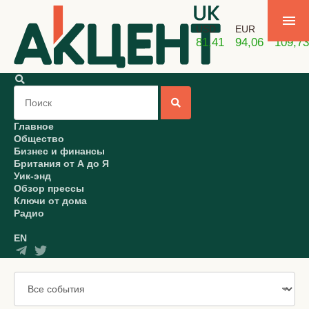
USD
EUR
GBP
81,41
94,06
109,73
Главное
Общество
Бизнес и финансы
Британия от А до Я
Уик-энд
Обзор прессы
Ключи от дома
Радио
EN